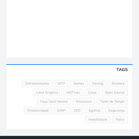
TAGS
Entretenimento
WTF
Games
Devlog
Etcetera
Libre Graphics
HQTiras
Linux
Open Source
Faça Você Mesmo
Resources
Túnel do Tempo
Produtividade
GIMP
SEO
EgoTrip
Segurança
Hearthstone
Retro