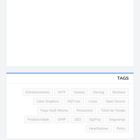
TAGS
Entretenimento
WTF
Games
Devlog
Etcetera
Libre Graphics
HQTiras
Linux
Open Source
Faça Você Mesmo
Resources
Túnel do Tempo
Produtividade
GIMP
SEO
EgoTrip
Segurança
Hearthstone
Retro