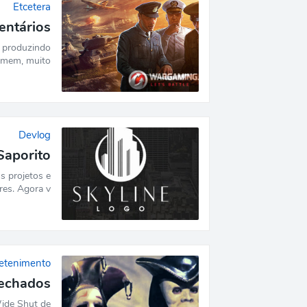
Etcetera
ntários
a produzindo
mem, muito …
Devlog
Saporito
s projetos e
res. Agora v…
etenimento
echados'
ide Shut de