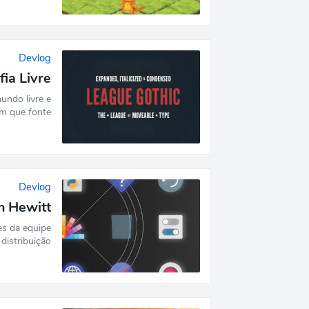
Devlog
fia Livre
undo livre e
m que fonte…
Devlog
m Hewitt
es da equipe
istribuição…