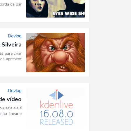
orda da par…
Devlog
 Silveira
es para criar
os apresent…
Devlog
de vídeo
u seja ele é
não-linear e…