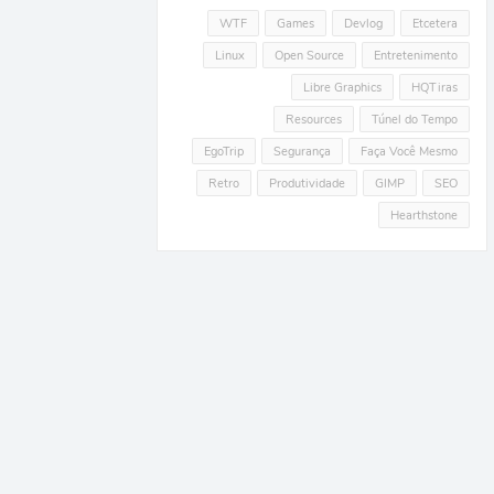
WTF
Games
Devlog
Etcetera
Linux
Open Source
Entretenimento
Libre Graphics
HQTiras
Resources
Túnel do Tempo
EgoTrip
Segurança
Faça Você Mesmo
Retro
Produtividade
GIMP
SEO
Hearthstone