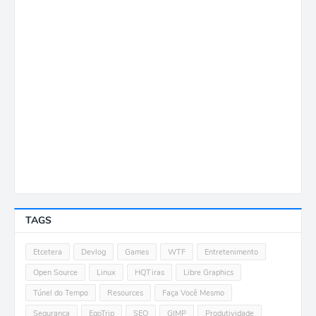
TAGS
Etcetera
Devlog
Games
WTF
Entretenimento
Open Source
Linux
HQTiras
Libre Graphics
Túnel do Tempo
Resources
Faça Você Mesmo
Segurança
EgoTrip
SEO
GIMP
Produtividade