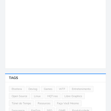
TAGS
Etcetera
Devlog
Games
WTF
Entretenimento
Open Source
Linux
HQTiras
Libre Graphics
Túnel do Tempo
Resources
Faça Você Mesmo
Segurança
EgoTrip
SEO
GIMP
Produtividade