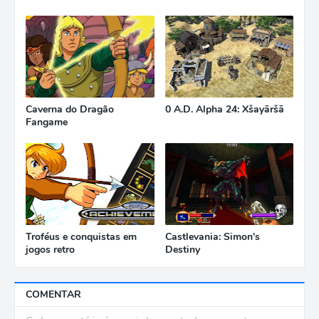
Caverna do Dragão
0 A.D. Alpha 24: Xšayāršā
Fangame
Troféus e conquistas em
Castlevania: Simon's
jogos retro
Destiny
COMENTAR