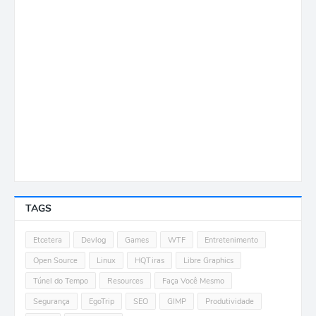
TAGS
Etcetera
Devlog
Games
WTF
Entretenimento
Open Source
Linux
HQTiras
Libre Graphics
Túnel do Tempo
Resources
Faça Você Mesmo
Segurança
EgoTrip
SEO
GIMP
Produtividade