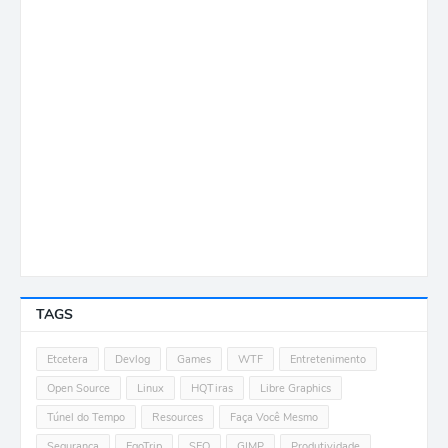
TAGS
Etcetera
Devlog
Games
WTF
Entretenimento
Open Source
Linux
HQTiras
Libre Graphics
Túnel do Tempo
Resources
Faça Você Mesmo
Segurança
EgoTrip
SEO
GIMP
Produtividade