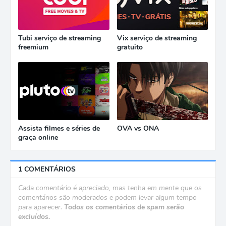
Tubi serviço de streaming
Vix serviço de streaming
freemium
gratuito
Assista filmes e séries de
OVA vs ONA
graça online
1 COMENTÁRIOS
Cada comentário é apreciado, mas tenha em mente que os
comentários são moderados e podem levar algum tempo
para aparecer.
Todos os comentários de spam serão
excluídos.