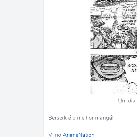
Um dia 
Berserk é o melhor mangá!
Vi no
AnimeNation