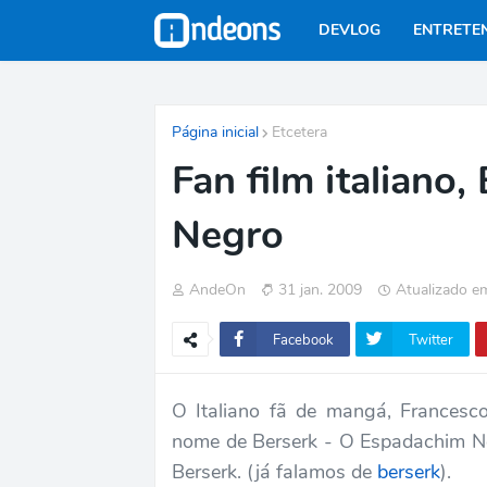
DEVLOG
ENTRETE
Página inicial
Etcetera
Fan film italiano
Negro
AndeOn
31 jan. 2009
Atualizado e
Facebook
Twitter
O Italiano fã de mangá, Francesc
nome de Berserk - O Espadachim N
Berserk. (já falamos de
berserk
).