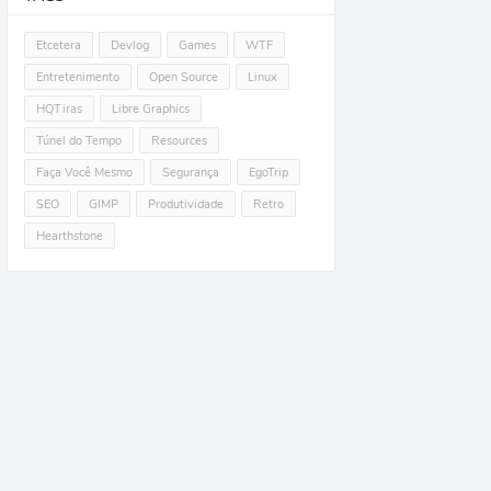
Etcetera
Devlog
Games
WTF
Entretenimento
Open Source
Linux
HQTiras
Libre Graphics
Túnel do Tempo
Resources
Faça Você Mesmo
Segurança
EgoTrip
SEO
GIMP
Produtividade
Retro
Hearthstone