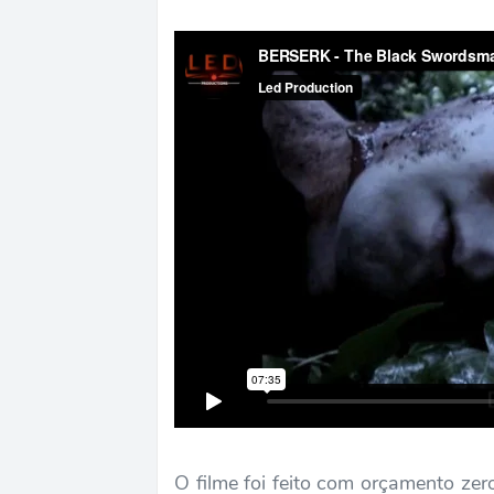
O filme foi feito com orçamento zer