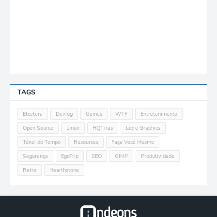
TAGS
Etcetera
Devlog
Games
WTF
Entretenimento
Open Source
Linux
HQTiras
Libre Graphics
Túnel do Tempo
Resources
Faça Você Mesmo
Segurança
EgoTrip
SEO
GIMP
Produtividade
Retro
Hearthstone