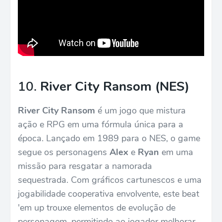
10.
River City Ransom (NES)
River City Ransom
é um jogo que mistura
ação e RPG em uma fórmula única para a
época. Lançado em 1989 para o NES, o game
segue os personagens
Alex
e
Ryan
em uma
missão para resgatar a namorada
sequestrada. Com gráficos cartunescos e uma
jogabilidade cooperativa envolvente, este beat
'em up trouxe elementos de evolução de
personagem, permitindo ao jogador melhorar